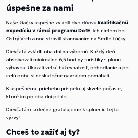
úspešne za nami
Naše žiačky úspešne zvládli dvojdňovú
kvalifikačnú
expedíciu v rámci programu DofE
. Ich cieľom bol
Ostrý Vrch a noc strávili stanovaním na Sedle Lúčky.
Dievčatá zvládli oba dni na výbornú. Každý deň
absolvovali minimálne 6,5 hodiny turistiky s plnou
výbavou. Ukázali veľkú húževnatosť, odhodlanie a po
celú dobu si neskutočne navzájom pomáhali.
K úspešnému priebehu prispelo aj skvelé počasie,
ktoré im po oba dni prialo.
Dievčatám srdečne gratulujeme k splneniu tejto
výzvy!
Chceš to zažiť aj ty?