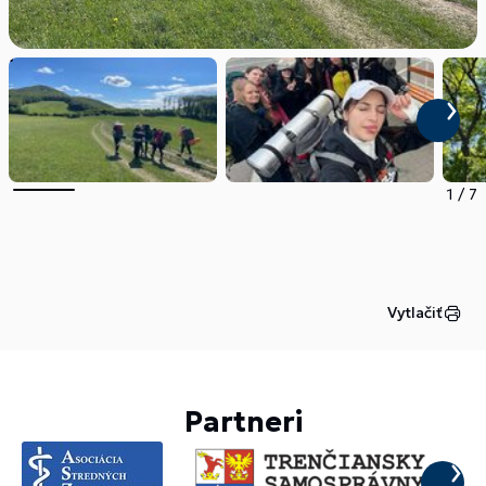
1
/
7
Vytlačiť
Partneri