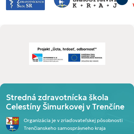
Stredná zdravotnícka škola
Celestíny Šimurkovej v Trenčíne
Organizácia je v zriaďovateľskej pôsobnosti
Trenčianskeho samosprávneho kraja