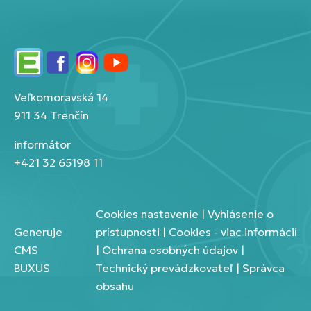
Edupage
Facebook
Instagram
YouTube
Veľkomoravská 14
911 34 Trenčín
informátor
+421 32 65198 11
Cookies nastavenie
|
Vyhlásenie o
Generuje
prístupnosti
|
Cookies - viac informácií
CMS
|
Ochrana osobných údajov
|
BUXUS
Technický prevádzkovateľ
|
Správca
obsahu