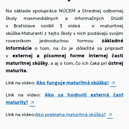
Na základe spolupráce NÚCEM a Strednej odbornej
školy masmediálnych a informačných štúdií
v Bratislave vznikli 3 videá o maturitnej
skúške.Maturanti z tejto školy v nich podávajú svojim
rovesníkom jednoduchou formou
základné
informácie
o tom, na čo je dôležité sa pripraviť
v
externej a písomnej forme internej časti
maturitnej skúšky
, a aj o tom, čo ich čaká pri
ústnej
maturite.
Link na video:
Ako funguje maturitná skúška
?
Link na video:
Ako sa hodnotí externá časť
maturity?
Link na video:
Ako prebieha maturitná skúška?