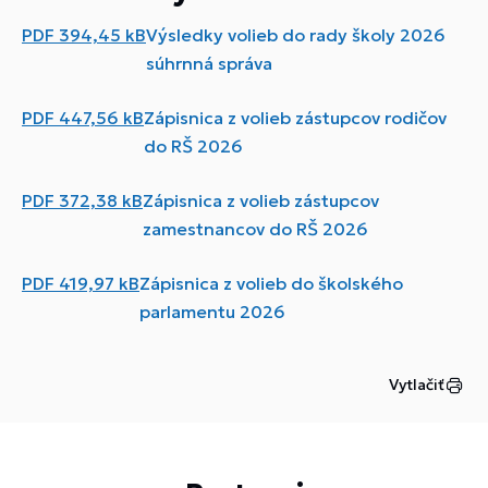
PDF
394,45 kB
Výsledky volieb do rady školy 2026
súhrnná správa
PDF
447,56 kB
Zápisnica z volieb zástupcov rodičov
do RŠ 2026
PDF
372,38 kB
Zápisnica z volieb zástupcov
zamestnancov do RŠ 2026
PDF
419,97 kB
Zápisnica z volieb do školského
parlamentu 2026
Vytlačiť