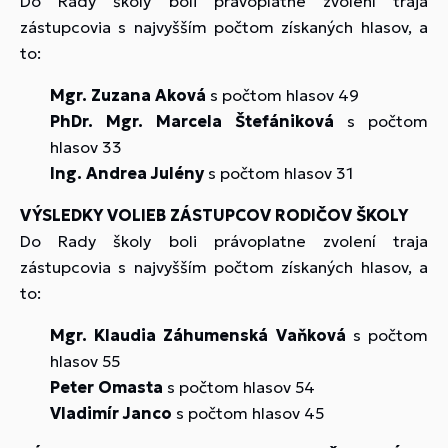
Do Rady školy boli právoplatne zvolení traja
zástupcovia s najvyšším počtom získaných hlasov, a
to:
Mgr. Zuzana Aková
s počtom hlasov 49
PhDr. Mgr. Marcela Štefániková
s počtom
hlasov 33
Ing. Andrea Julény
s počtom hlasov 31
VÝSLEDKY VOLIEB ZÁSTUPCOV RODIČOV ŠKOLY
Do Rady školy boli právoplatne zvolení traja
zástupcovia s najvyšším počtom získaných hlasov, a
to:
Mgr. Klaudia Záhumenská Vaňková
s počtom
hlasov 55
Peter Omasta
s počtom hlasov 54
Vladimír Janco
s počtom hlasov 45