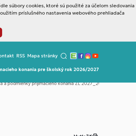
dle súbory cookies, ktoré sú použité za účelom sledovania
použitím príslušného nastavenia webového prehliadača
ontakt
RSS
Mapa stránky
Edupage
Facebook
Instagram
YouTube
ímacieho konania pre školský rok 2026/2027
ria a podmienky prijimacieho konania ZL 2027_2028