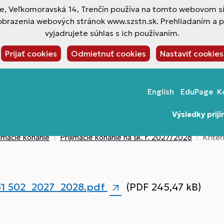
ne, Veľkomoravská 14, Trenčín používa na tomto webovom sí
obrazenia webových stránok www.szstn.sk. Prehliadaním a 
vyjadrujete súhlas s ich používaním.
Prijať cookies
Odmietnuť cookies
Nastaviť cookies
English
EduPage
K
Výsledky prij
jímacie konanie
Prijímacie konanie na šk. r. 2027/2028
Krite
31 502_2027_2028.pdf
(PDF 245,47 kB)