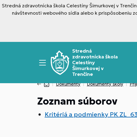
Stredná zdravotnícka škola Celestíny Šimurkovej v Trenčí
návštevnosti webového sídla alebo k prispôsobeniu z
Stredná
zdravotnícka škola
Celestíny
Šimurkovej v
Trenčíne
Dokumenty
Dokumenty školy
Pri
Zoznam súborov
Kritériá a podmienky PK ZL_6