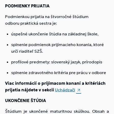
PODMIENKY PRIJATIA
Podmienkou prijatia na štvorročné štúdium
odboru praktická sestra je:
úspešné ukončenie štúdia na základnej škole,
splnenie podmienok prijímacieho konania, ktoré
určí riaditeľ SZŠ.
profilové predmety: slovenský jazyk, prírodopis
splnenie zdravotného kritéria pre prácu v odbore
Viac informácií o prijímacom konaní a kritériách
prijatia nájdete v sekcii
Uchádzači
UKONČENIE ŠTÚDIA
Štúdium je ukončené maturitnou skúškou. Obsah a