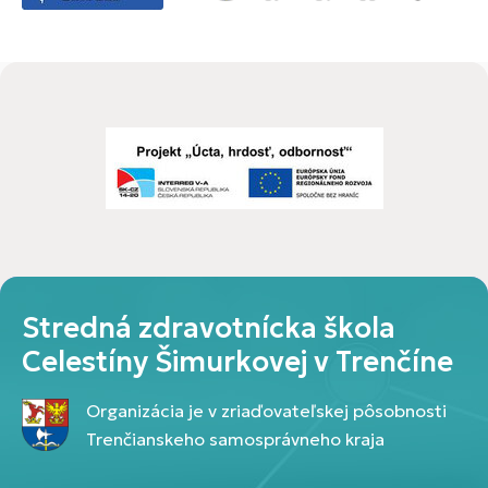
Stredná zdravotnícka škola
Celestíny Šimurkovej v Trenčíne
Organizácia je v zriaďovateľskej pôsobnosti
Trenčianskeho samosprávneho kraja