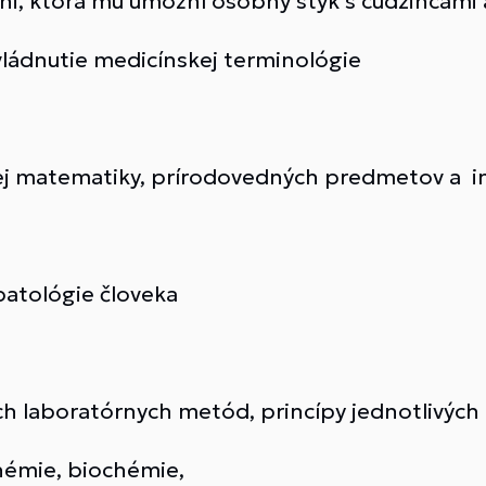
ni, ktorá mu umožní osobný styk s cudzincami a
zvládnutie medicínskej terminológie
ej matematiky, prírodovedných predmetov a i
patológie človeka
ch laboratórnych metód, princípy jednotlivých 
chémie, biochémie,