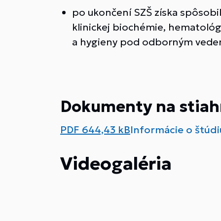
po ukončení SZŠ získa spôsobil
klinickej biochémie, hematológi
a hygieny pod odborným vedení
Dokumenty na stiah
PDF
644,43 kB
Informácie o štúdi
Videogaléria