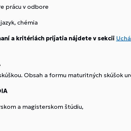
pre prácu v odbore
 jazyk, chémia
ní a kritériách prijatia nájdete v sekcii
Uchá
A
skúškou. Obsah a formu maturitných skúšok ur
IA
lárskom a magisterskom štúdiu,