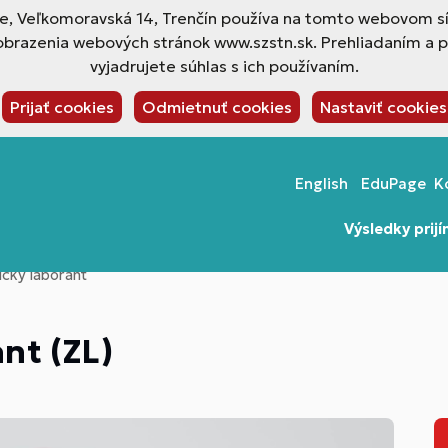
ne, Veľkomoravská 14, Trenčín používa na tomto webovom sí
obrazenia webových stránok www.szstn.sk. Prehliadaním a 
vyjadrujete súhlas s ich používaním.
Prijať cookies
Odmietnuť cookies
Nastaviť cookies
English
EduPage
K
Výsledky prij
ícky laborant
nt (ZL)