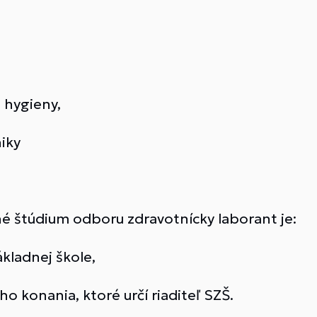
 hygieny,
niky
é štúdium odboru zdravotnícky laborant je:
kladnej škole,
 konania, ktoré určí riaditeľ SZŠ.