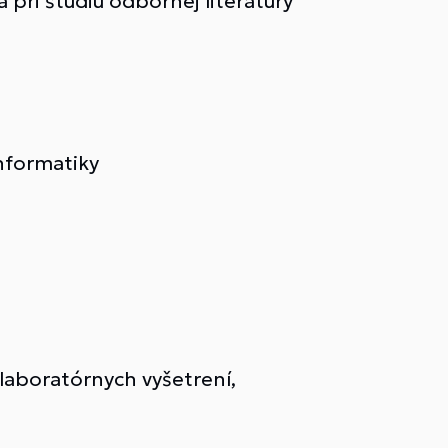
 pri štúdiu odbornej literatúry
nformatiky
laboratórnych vyšetrení,