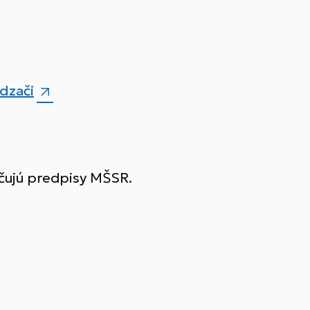
dzači
čujú predpisy MŠSR.