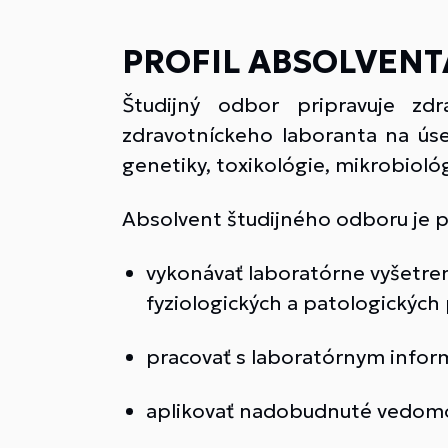
PROFIL ABSOLVENT
Študijný odbor pripravuje zdr
zdravotníckeho laboranta na úsek
genetiky, toxikológie, mikrobioló
Absolvent študijného odboru je p
vykonávať laboratórne vyšetren
fyziologických a patologickýc
pracovať s laboratórnym info
aplikovať nadobudnuté vedomos