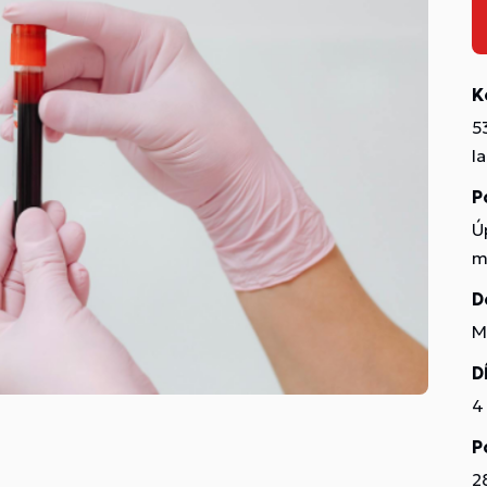
K
5
l
P
Ú
m
D
M
D
4
P
2