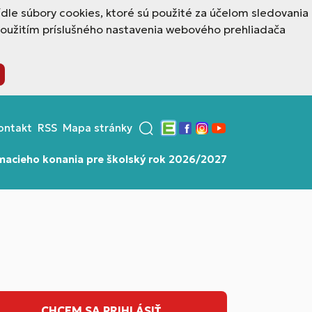
dle súbory cookies, ktoré sú použité za účelom sledovania
použitím príslušného nastavenia webového prehliadača
ontakt
RSS
Mapa stránky
Edupage
Facebook
Instagram
YouTube
ímacieho konania pre školský rok 2026/2027
CHCEM SA PRIHLÁSIŤ