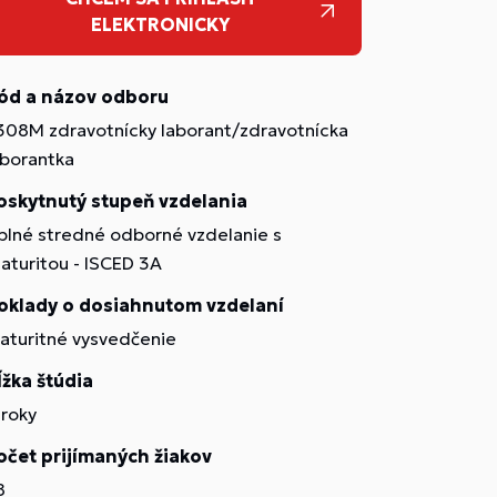
ELEKTRONICKY
ód a názov odboru
308M zdravotnícky laborant/zdravotnícka
aborantka
oskytnutý stupeň vzdelania
plné stredné odborné vzdelanie s
aturitou - ISCED 3A
oklady o dosiahnutom vzdelaní
aturitné vysvedčenie
ĺžka štúdia
 roky
očet prijímaných žiakov
8