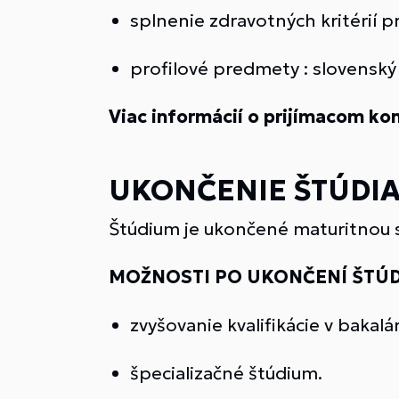
splnenie zdravotných kritérií 
profilové predmety : slovenský
Viac informácií o prijímacom kona
UKONČENIE ŠTÚDI
Štúdium je ukončené maturitnou 
MOŽNOSTI PO UKONČENÍ ŠTÚD
zvyšovanie kvalifikácie v baka
špecializačné štúdium.