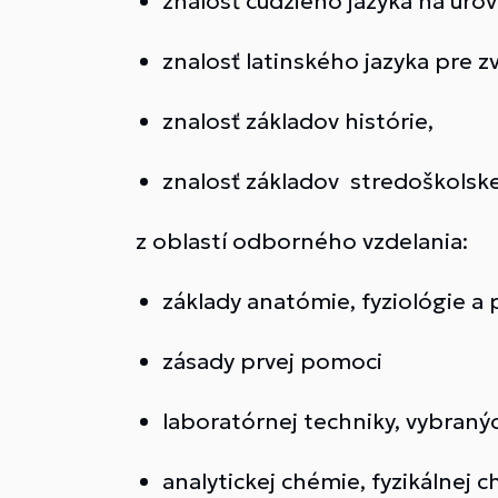
znalosť cudzieho jazyka na úrov
znalosť latinského jazyka pre 
znalosť základov histórie,
znalosť základov stredoškolsk
z oblastí odborného vzdelania:
základy anatómie, fyziológie a 
zásady prvej pomoci
laboratórnej techniky, vybraný
analytickej chémie, fyzikálnej 