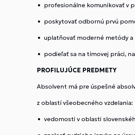
profesionálne komunikovať v p
poskytovať odbornú prvú pom
uplatňovať moderné metódy a š
podieľať sa na tímovej práci, na
PROFILUJÚCE PREDMETY
Absolvent má pre úspešné absolv
z oblastí všeobecného vzdelania:
vedomosti v oblasti slovenského