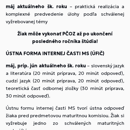
máj aktuálneho šk. roku
– praktická realizácia a
komplexné predvedenie úlohy podľa schválenej
vyžrebovanej témy
Žiak môže vykonať PČOZ až po ukončení
posledného ročníka štúdia!
ÚSTNA FORMA INTERNEJ ČASTI MS (ÚFIČ)
máj, príp. jún aktuálneho šk. roku
– slovenský jazyk
a literatúra (20 minút príprava, 20 minút odpoveď),
cudzí jazyk (20 minút príprava, 20 minút odpoveď),
teoretická časť odbornej zložky (30 minút príprava,
30 minút odpoveď).
Ústnu formu internej časti MS tvorí ústna odpoveď
žiaka pred predmetovou maturitnou komisiou. Žiak si
vyžrebuje jedno zo schválených maturitných