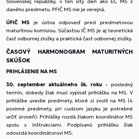
Slovenskej republiky, v ten istý deň ako EČ MS z
daného predmetu. PFIČ MS nie je verejná.
ÚFIČ MS
je ústna odpoveď pred predmetovou
maturitnou komisiou. Súčasťou IČ MS je aj teoretická
časť odbornej zložky a praktická časť odbornej zložky.
ČASOVÝ HARMONOGRAM MATURITNÝCH
SKÚŠOK
PRIHLÁSENIE NA MS
30. september aktuálneho šk. roku
– posledný
termín, dokedy žiak musí vypísať prihlášku na MS. V
prihláške uvedie predmety, ktoré si zvolil na MS (4
povinné predmety, pri cudzom jazyku je potrebné
určiť úroveň). Prihlášky rozdá žiakom koordinátor MS
spolu s inštrukciami. Podpísanú prihlášku žiak
odovzdá koordinátorovi MS.