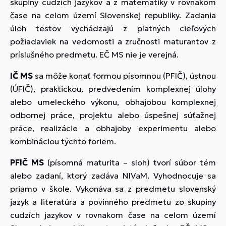
skupiny cudzích jazykov a z matematiky v rovnakom
čase na celom území Slovenskej republiky. Zadania
úloh testov vychádzajú z platných cieľových
požiadaviek na vedomosti a zručnosti maturantov z
príslušného predmetu. EČ MS nie je verejná.
IČ MS
sa môže konať formou písomnou (PFIČ), ústnou
(ÚFIČ), praktickou, predvedením komplexnej úlohy
alebo umeleckého výkonu, obhajobou komplexnej
odbornej práce, projektu alebo úspešnej súťažnej
práce, realizácie a obhajoby experimentu alebo
kombináciou týchto foriem.
PFIČ MS
(písomná maturita – sloh) tvorí súbor tém
alebo zadaní, ktorý zadáva NIVaM. Vyhodnocuje sa
priamo v škole. Vykonáva sa z predmetu slovenský
jazyk a literatúra a povinného predmetu zo skupiny
cudzích jazykov v rovnakom čase na celom území