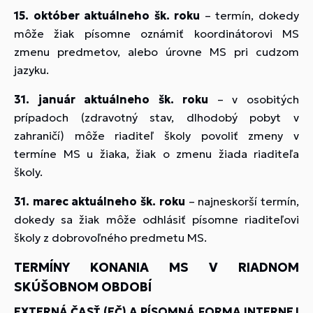
15. október aktuálneho šk. roku
– termín, dokedy
môže žiak písomne oznámiť koordinátorovi MS
zmenu predmetov, alebo úrovne MS pri cudzom
jazyku.
31. január aktuálneho šk. roku
– v osobitých
prípadoch (zdravotný stav, dlhodobý pobyt v
zahraničí) môže riaditeľ školy povoliť zmeny v
termíne MS u žiaka, žiak o zmenu žiada riaditeľa
školy.
31. marec aktuálneho šk. roku
– najneskorší termín,
dokedy sa žiak môže odhlásiť písomne riaditeľovi
školy z dobrovoľného predmetu MS.
TERMÍNY KONANIA MS V RIADNOM
SKÚŠOBNOM OBDOBÍ
EXTERNÁ ČASŤ (EČ) A PÍSOMNÁ FORMA INTERNEJ