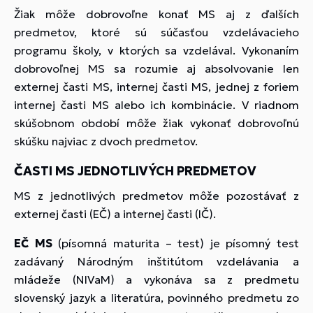
Žiak môže dobrovoľne konať MS aj z ďalších
predmetov, ktoré sú súčasťou vzdelávacieho
programu školy, v ktorých sa vzdelával. Vykonaním
dobrovoľnej MS sa rozumie aj absolvovanie len
externej časti MS, internej časti MS, jednej z foriem
internej časti MS alebo ich kombinácie. V riadnom
skúšobnom období môže žiak vykonať dobrovoľnú
skúšku najviac z dvoch predmetov.
ČASTI MS JEDNOTLIVÝCH PREDMETOV
MS z jednotlivých predmetov môže pozostávať z
externej časti (EČ) a internej časti (IČ).
EČ MS
(písomná maturita – test) je písomný test
zadávaný Národným inštitútom vzdelávania a
mládeže (NIVaM) a vykonáva sa z predmetu
slovenský jazyk a literatúra, povinného predmetu zo