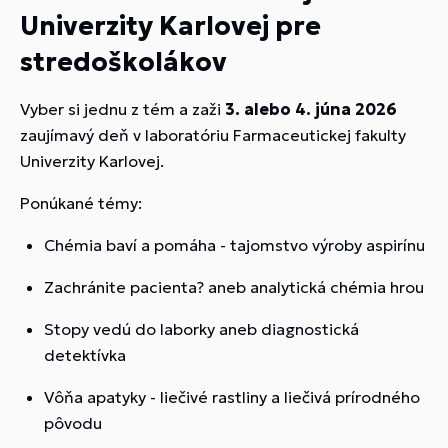
Univerzity Karlovej pre
stredoškolákov
Vyber si jednu z tém a zaži
3. alebo 4. júna 2026
zaujímavý deň v laboratóriu Farmaceutickej fakulty
Univerzity Karlovej.
Ponúkané témy:
Chémia baví a pomáha - tajomstvo výroby aspirínu
Zachránite pacienta? aneb analytická chémia hrou
Stopy vedú do laborky aneb diagnostická
detektívka
Vôňa apatyky - liečivé rastliny a liečivá prírodného
pôvodu