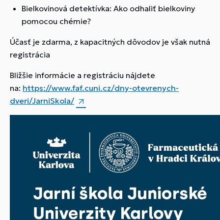
Bielkovinová detektívka: Ako odhaliť bielkoviny
pomocou chémie?
Účasť je zdarma, z kapacitných dôvodov je však nutná
registrácia
Bližšie informácie a registráciu nájdete
na:
https://www.faf.cuni.cz/dny-otevrenych-
dveri/JarniSkola/