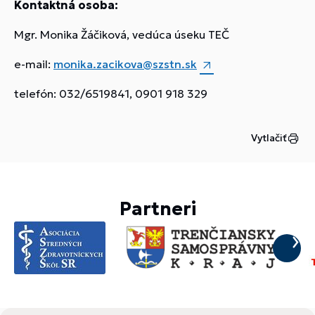
Kontaktná osoba:
Mgr. Monika Žáčiková, vedúca úseku TEČ
e-mail:
monika.zacikova@szstn.sk
telefón: 032/6519841, 0901 918 329
Vytlačiť
Partneri