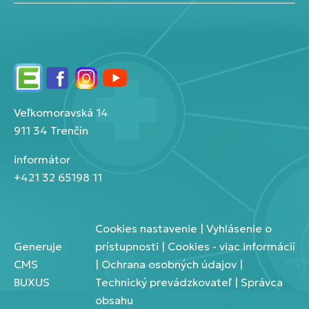
Edupage
Facebook
Instagram
YouTube
Veľkomoravská 14
911 34 Trenčín
informátor
+421 32 65198 11
Cookies nastavenie
|
Vyhlásenie o
Generuje
prístupnosti
|
Cookies - viac informácií
CMS
|
Ochrana osobných údajov
|
BUXUS
Technický prevádzkovateľ
|
Správca
obsahu