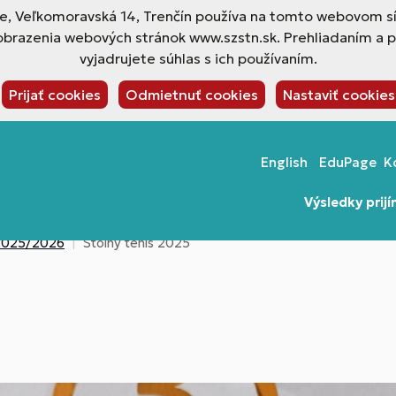
ne, Veľkomoravská 14, Trenčín používa na tomto webovom sí
obrazenia webových stránok www.szstn.sk. Prehliadaním a 
vyjadrujete súhlas s ich používaním.
Prijať cookies
Odmietnuť cookies
Nastaviť cookies
English
EduPage
K
Výsledky prij
t 2025/2026
Stolný tenis 2025