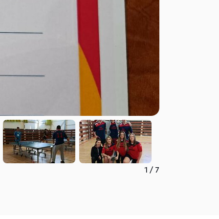
1
/
7