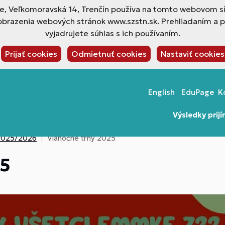
ne, Veľkomoravská 14, Trenčín používa na tomto webovom sí
obrazenia webových stránok www.szstn.sk. Prehliadaním a 
vyjadrujete súhlas s ich používaním.
Prijať cookies
Odmietnuť cookies
Nastaviť cookies
English
EduPage
K
Výsledky prij
t 2025/2026
Vianočné trhy 2025
25