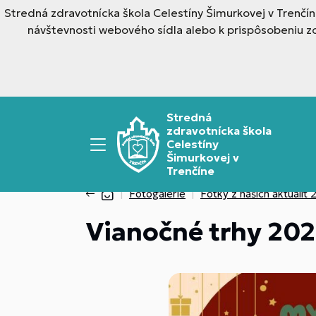
Stredná zdravotnícka škola Celestíny Šimurkovej v Trenčí
návštevnosti webového sídla alebo k prispôsobeniu z
Stredná
zdravotnícka škola
Celestíny
Šimurkovej v
Trenčíne
Fotogalérie
Fotky z našich aktualí
Vianočné trhy 20